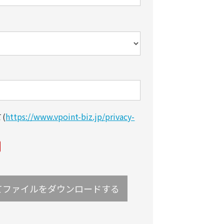
て
(
https://www.vpoint-biz.jp/privacy-