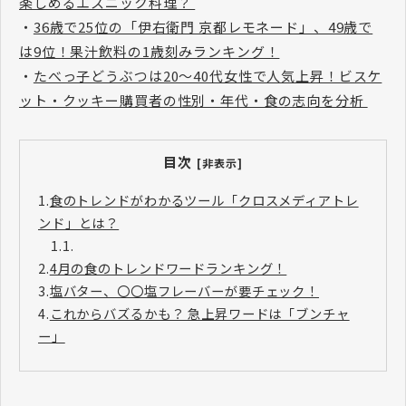
楽しめるエスニック料理？
・
36歳で25位の「伊右衛門 京都レモネード」、49歳で
は9位！果汁飲料の1歳刻みランキング！
・
たべっ子どうぶつは20～40代女性で人気上昇！ビスケ
ット・クッキー購買者の性別・年代・食の志向を分析
目次
[非表示]
1.
食のトレンドがわかるツール「クロスメディアトレ
ンド」とは？
1.1.
2.
​​​​​​​4月の食のトレンドワードランキング！
3.
塩バター、〇〇塩フレーバーが要チェック！
4.
これからバズるかも？ 急上昇ワードは「ブンチャ
ー」