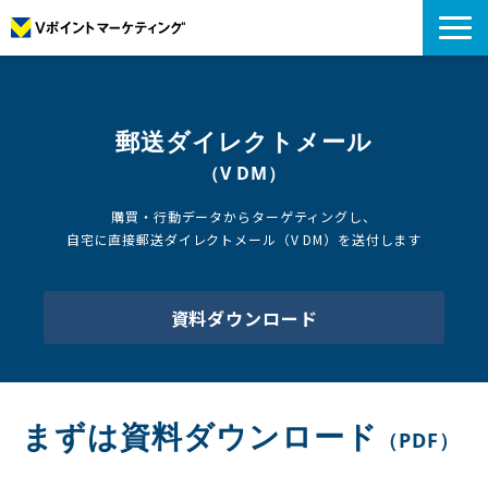
私たちについて
データについて
郵送ダイレクトメール
プロモーション
（V DM）
アナリティクス
購買・行動データからターゲティングし、
リサーチ
自宅に直接郵送ダイレクトメール（V DM）を送付します
導入事例
コラム
資料ダウンロード
お役立ち資料
まずは資料ダウンロード
（PDF）