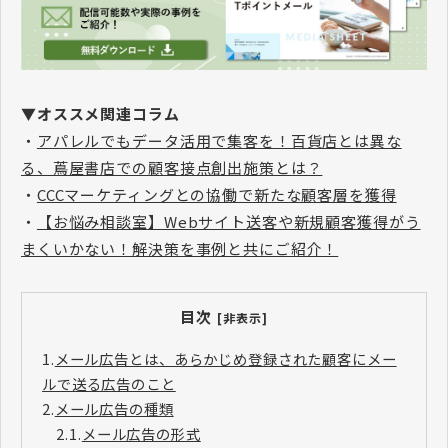
▼オススメ関連コラム
・
アパレルでもデータ活用で集客を！百貨店とは異な
る、蔦屋書店での顧客接点創出施策とは？
・
CCCマーケティングとの協働で新たな顧客層を獲得
・
【お悩み相談室】Webサイト送客や新規顧客獲得がう
まくいかない！解決策を事例と共にご紹介！
目次
[非表示]
1.
メール広告とは、あらかじめ登録された顧客にメー
ルで送る広告のこと
2.
メール広告の種類
2.1.
メール広告の形式