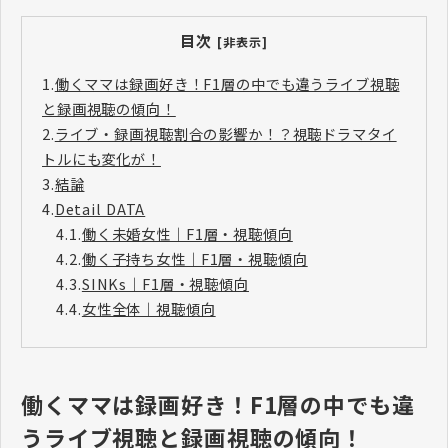
目次
[非表示]
1.
働くママは録画好き！F1層の中でも違うライブ視聴
と録画視聴の傾向！
2.
ライブ・録画視聴割合の影響か！？視聴ドラマタイ
トルにも変化が！
3.
結論
4.
Detail DATA
4.1.
働く未婚女性｜F1層・視聴傾向
4.2.
働く子持ち女性｜F1層・視聴傾向
4.3.
SINKs｜F1層・視聴傾向
4.4.
女性全体｜視聴傾向
働くママは録画好き！F1層の中でも違
うライブ視聴と録画視聴の傾向！