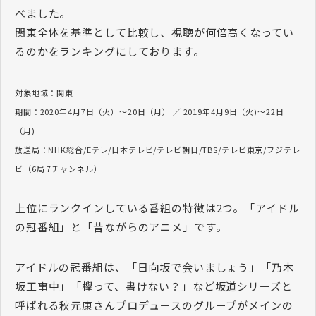
べました。
関東全体を基準として比較し、視聴が何倍高くなってい
るのかをランキングにしております。
対象地域：関東
期間：2020年4月7日（火）～20日（月） ／ 2019年4月9日（火)～22日
（月)
放送局：NHK総合/Eテレ/日本テレビ/テレビ朝日/TBS/テレビ東京/フジテレ
ビ（6局 7チャンネル）
上位にランクインしている番組の特徴は2つ。「アイドル
の冠番組」と「昔ながらのアニメ」です。
アイドルの冠番組は、「日向坂で会いましょう」「乃木
坂工事中」「欅って、書けない？」など坂道シリーズと
呼ばれる秋元康さんプロデュースのグループがメインの