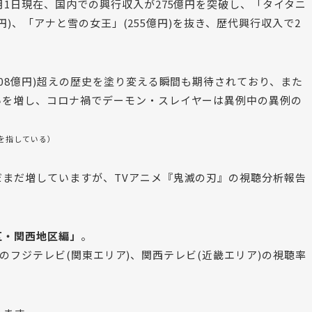
月1日現在、国内での興行収入が275億円を突破し、「タイタニ
3億円)、「アナと雪の女王」(255億円)を抜き、歴代興行収入で2
308億円)超えの歴史を塗り変える瞬間も期待されており、また
いを増し、コロナ禍でデーモン・スレイヤーは異例中の異例の
を指している）
まだ増していますが、TVアニメ『鬼滅の刃』の視聴分析報告
区・関西地区編」
。
年放送のフジテレビ(関東エリア)、関西テレビ(近畿エリア)の視聴率