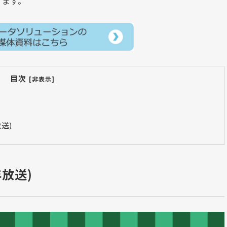
ります。
目次
[非表示]
放送)
年放送)