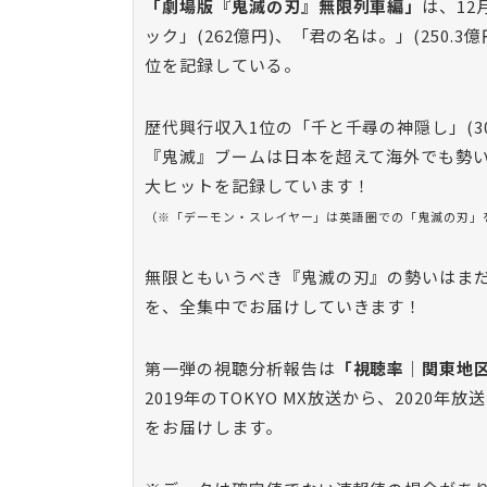
「劇場版『鬼滅の刃』無限列車編」
は、12
ック」(262億円)、「君の名は。」(250.
位を記録している。
歴代興行収入1位の「千と千尋の神隠し」(
『鬼滅』ブームは日本を超えて海外でも勢
大ヒットを記録しています！
（※「デーモン・スレイヤー」は英語圏での「鬼滅の刃」
無限ともいうべき『鬼滅の刃』の勢いはまだ
を、全集中でお届けしていきます！
第一弾の視聴分析報告は
「視聴率｜関東地
2019年のTOKYO MX放送から、2020
をお届けします。