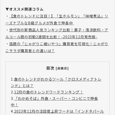
▼オススメ関連コラム
・
【食のトレンドに注目！】「生ホルモン」「味噌煮込」リ
ーズナブルなB級グルメが外食で伸長中
・
世代別の新商品人気ランキング比較！菓子・清涼飲料・ア
ルコール類の初動2週間を比較！-2023年12月発売版-
・
話題の「じゃがりこ細いやつ」購買者を可視化！じゃがり
こサラダ購買者との違いは？
目次
[非表示]
1.
食のトレンドがわかるツール「クロスメディアトレ
ンド」とは？
2.
12月の食のトレンドワードランキング！
3.
「わかめそば」外食・スーパー・コンビニで伸長
中！
4.
2023年12月の注目度上昇ワードは「インドネパール