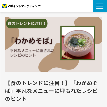
私たちについて
データについて
プロモーション
アナリティクス
リサーチ
導入事例
コラム
お役立ち資料
【食のトレンドに注目！】「わかめそ
ば」平凡なメニューに埋もれたレシピ
のヒント