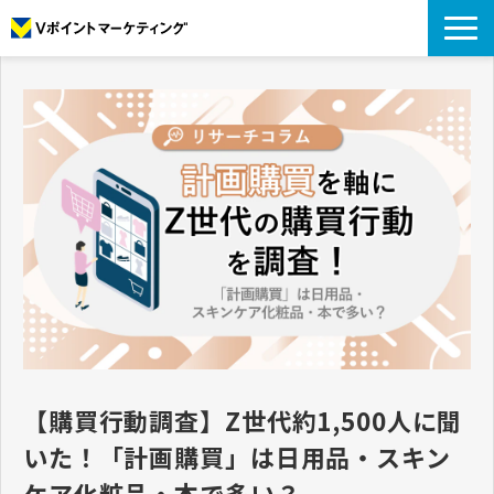
私たちについて
データについて
プロモーション
アナリティクス
リサーチ
導入事例
コラム
お役立ち資料
【購買行動調査】Z世代約1,500人に聞
いた！「計画購買」は日用品・スキン
ケア化粧品・本で多い？