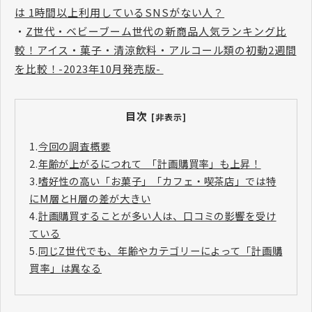
は 1時間以上利用しているSNSがない人？
​​​​​​​
・
Z世代・ベビーブーム世代の新商品人気ランキング比
較！アイス・菓子・清涼飲料・アルコール類の初動2週間
を比較！-2023年10月発売版-
目次
[非表示]
1.
今回の調査概要
2.
年齢が上がるにつれて 「計画購買率」も上昇！
3.
嗜好性の高い「お菓子」「カフェ・喫茶店」では特
にM層とH層の差が大きい
4.
計画購買することが多い人は、口コミの影響を受け
ている
5.
同じZ世代でも、年齢やカテゴリーによって「計画購
買率」は異なる