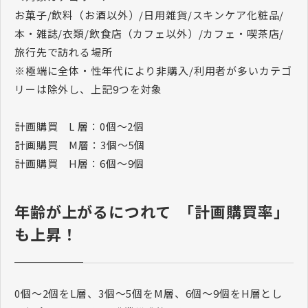
お菓子/飲料（お酒以外）/日用雑貨/スキンケア化粧品/
本・雑誌/衣類/飲食店（カフェ以外）/カフェ・喫茶店/
旅行先で訪れる場所
※極端に全体・性年代により非購入/利用者が多いカテゴ
リーは除外し、上記9つを対象
計画購買 L 層：0個～2個
計画購買 M層：3個～5個
計画購買 H層：6個～9個
年齢が上がるにつれて 「計画購買率」
も上昇！
0個～2個をL層、3個～5個をM層、6個～9個をH層とし