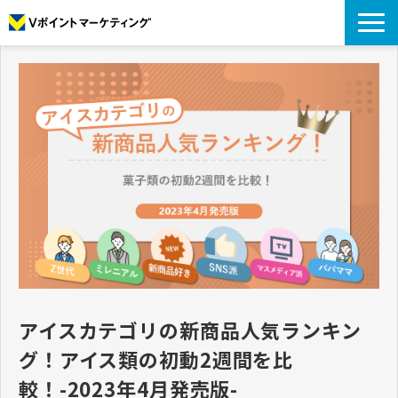
私たちについて
データについて
プロモーション
アナリティクス
リサーチ
導入事例
コラム
お役立ち資料
アイスカテゴリの新商品人気ランキン
グ！アイス類の初動2週間を比
較！-2023年4月発売版-